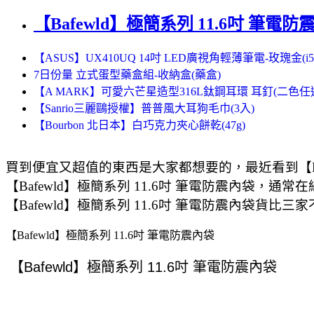
【Bafewld】極簡系列 11.6吋 筆電防
【ASUS】UX410UQ 14吋 LED廣視角輕薄筆電-玫瑰金(i5-7200
7日份量 立式蛋型藥盒組-收納盒(藥盒)
【A MARK】可愛六芒星造型316L鈦鋼耳環 耳釘(二色任
【Sanrio三麗鷗授權】普普風大耳狗毛巾(3入)
【Bourbon 北日本】白巧克力夾心餅乾(47g)
買到便宜又超值的東西是大家都想要的，最近看到【Ba
【Bafewld】極簡系列 11.6吋 筆電防震內袋，通
【Bafewld】極簡系列 11.6吋 筆電防震內袋貨比
【Bafewld】極簡系列 11.6吋 筆電防震內袋