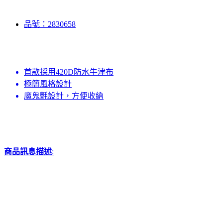
品號：2830658
首款採用420D防水牛津布
極簡風格設計
魔鬼氈設計，方便收納
商品訊息描述
: