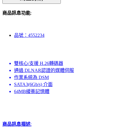
商品訊息功能
:
品號：4552234
雙核心/支援 H.26轉碼器
通過 DLNAR認證的媒體伺服
作業系統為 DSM
SATA3(6Gb/s) 介面
64MB緩衝記憶體
商品訊息描述
: