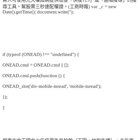
尋工具，幫股票三秒速配權證。(工商時報) var _c = new
Date().getTime(); document.write('');
if (typeof (ONEAD) !== "undefined") {
ONEAD.cmd = ONEAD.cmd || [];
ONEAD.cmd.push(function () {
ONEAD_slot('div-mobile-inread', 'mobile-inread');
});
}