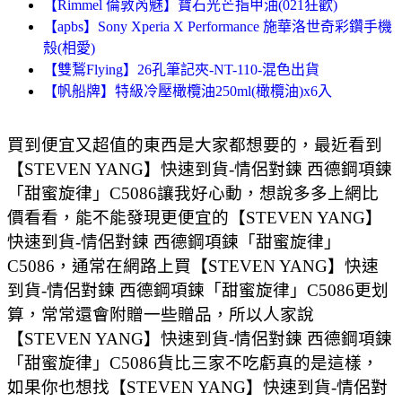
【Rimmel 倫敦芮魅】寶石光芒指甲油(021狂歡)
【apbs】Sony Xperia X Performance 施華洛世奇彩鑽手機
殼(相愛)
【雙鶖Flying】26孔筆記夾-NT-110-混色出貨
【帆船牌】特級冷壓橄欖油250ml(橄欖油)x6入
買到便宜又超值的東西是大家都想要的，最近看到
【STEVEN YANG】快速到貨-情侶對鍊 西德鋼項鍊
「甜蜜旋律」C5086讓我好心動，想說多多上網比
價看看，能不能發現更便宜的【STEVEN YANG】
快速到貨-情侶對鍊 西德鋼項鍊「甜蜜旋律」
C5086，通常在網路上買【STEVEN YANG】快速
到貨-情侶對鍊 西德鋼項鍊「甜蜜旋律」C5086更划
算，常常還會附贈一些贈品，所以人家說
【STEVEN YANG】快速到貨-情侶對鍊 西德鋼項鍊
「甜蜜旋律」C5086貨比三家不吃虧真的是這樣，
如果你也想找【STEVEN YANG】快速到貨-情侶對