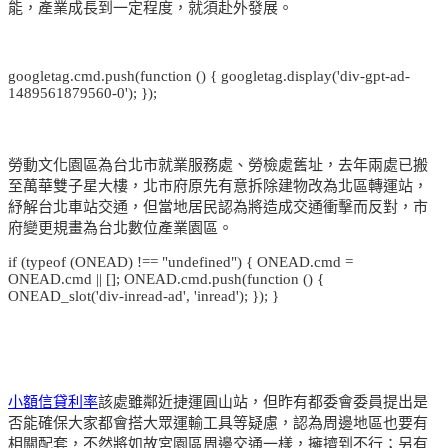
能，產業成長到一定程度，就須赴外發展。
googletag.cmd.push(function () { googletag.display('div-gpt-ad-
1489561879560-0'); });
勞動文化園區為台北市就業服務處、勞檢處舊址，去年兩處已搬
至萬華雙子星大樓，北市府原先有意拆除建物改為北區轉運站，
紓解台北車站交通，但當地居民認為將造成交通衝擊而反對，市
府變更規畫為台北數位產業園區。
if (typeof (ONEAD) !== "undefined") { ONEAD.cmd =
ONEAD.cmd || []; ONEAD.cmd.push(function () {
ONEAD_slot('div-inread-ad', 'inread'); }); }
小額信貸利率
該處雖鄰近捷運圓山站，但昨有都委會委員提出是
否能確保大家都會搭大眾運輸工具等疑慮，認為周邊地區也要有
相關配套，不然將如故宮園區周邊交通一樣，擁擠到不行；另有